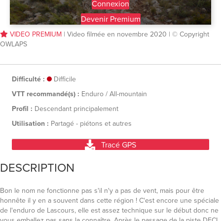
Connexion
Devenir Premium
VIDEO PREMIUM
| Video filmée en novembre 2020 | © Copyright
OWLAPS
Difficulté :
Difficile
VTT recommandé(s) :
Enduro / All-mountain
Profil :
Descendant principalement
Utilisation :
Partagé - piétons et autres
Tracé GPS
DESCRIPTION
Bon le nom ne fonctionne pas s'il n'y a pas de vent, mais pour être
honnête il y en a souvent dans cette région ! C'est encore une spéciale
de l'enduro de Lascours, elle est assez technique sur le début donc ne
vous emballez pas sans la connaître. Après le passage de la piste DFCI