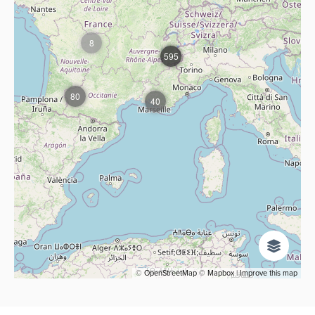
8
595
80
40
©
OpenStreetMap
©
Mapbox
|
Improve this map