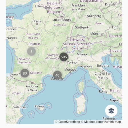
8
595
80
40
©
OpenStreetMap
©
Mapbox
|
Improve this map