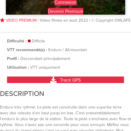
Connexion
Devenir Premium
VIDEO PREMIUM
| Video filmée en août 2022 | © Copyright OWLAPS
Difficulté :
Difficile
VTT recommandé(s) :
Enduro / All-mountain
Profil :
Descendant principalement
Utilisation :
VTT uniquement
Tracé GPS
DESCRIPTION
Enduro très rythmé. La piste est construite dans une superbe terre
avec des relevés d’en haut jusqu’en bas. C’est vraisemblablement
l’enduro le plus large de la station. Toute la piste s’enchaine avec flow et
rythme. Vous n’avez pas une seconde pour vous ennuyer. Méfiez vous
au bout du grand skinny c’est un saut avec réussite obligatoire. Plus