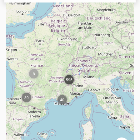
8
595
80
40