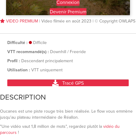
Connexion
Devenir Premium
VIDEO PREMIUM
| Video filmée en août 2023 | © Copyright OWLAPS
Difficulté :
Difficile
VTT recommandé(s) :
Downhill / Freeride
Profil :
Descendant principalement
Utilisation :
VTT uniquement
Tracé GPS
DESCRIPTION
Oucanes est une piste rouge très bien réalisée. Le flow vous emmène
jusqu'au plateau intermédiaire de Réallon.
"Une vidéo vaut 1,8 million de mots", regardez plutôt la
vidéo du
parcours
!