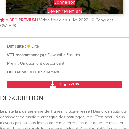
Connexion
Devenir Premium
VIDEO PREMIUM
| Video filmée en juillet 2022 | © Copyright
OWLAPS
Difficulté :
Elite
VTT recommandé(s) :
Downhill / Freeride
Profil :
Uniquement descendant
Utilisation :
VTT uniquement
Tracé GPS
DESCRIPTION
La piste la plus aérienne de Tignes, la Scarefresse ! Des gros sauts qui
dépassent de manière artistique des pâturages vert. C’est beau. Nous
n’avons pas pu tous les sauter car la terre était encore toute molle du
travail de la pelle, mais le flow parait évident. A rouler plutôt le matin car