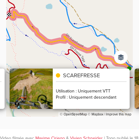
SCAREFRESSE
Utilisation : Uniquement VTT
Profil : Uniquement descendant
©
OpenStreetMap
©
Mapbox
|
Improve this map
Video filmée avec
Maxime Ciriego
&
Vivien Schneider
| Topo publié le 18