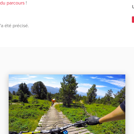
 du parcours
!
U
'a été précisé.