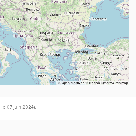
©
OpenStreetMap
©
Mapbox
|
Improve this map
 le 07 juin 2024).